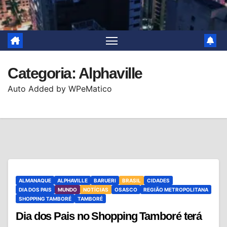
Categoria:
Alphaville
Auto Added by WPeMatico
ALMANAQUE
ALPHAVILLE
BARUERI
BRASIL
CIDADES
DIA DOS PAIS
MUNDO
NOTÍCIAS
OSASCO
REGIÃO METROPOLITANA
SHOPPING TAMBORÉ
TAMBORÉ
Dia dos Pais no Shopping Tamboré terá