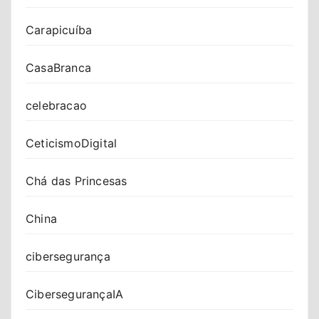
Carapicuíba
CasaBranca
celebracao
CeticismoDigital
Chá das Princesas
China
cibersegurança
CibersegurançaIA