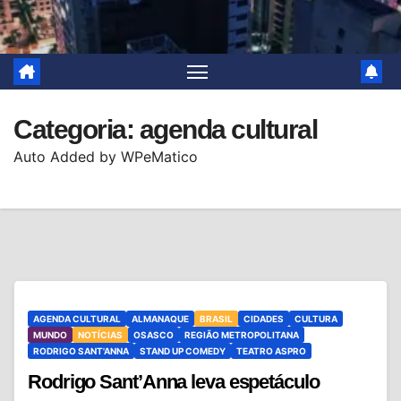
Categoria:
agenda cultural
Auto Added by WPeMatico
AGENDA CULTURAL
ALMANAQUE
BRASIL
CIDADES
CULTURA
MUNDO
NOTÍCIAS
OSASCO
REGIÃO METROPOLITANA
RODRIGO SANT'ANNA
STAND UP COMEDY
TEATRO ASPRO
Rodrigo Sant’Anna leva espetáculo