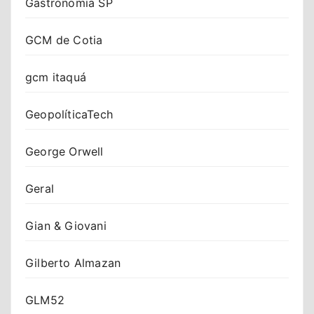
Gastronomia SP
GCM de Cotia
gcm itaquá
GeopolíticaTech
George Orwell
Geral
Gian & Giovani
Gilberto Almazan
GLM52