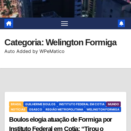
Categoria:
Welington Formiga
Auto Added by WPeMatico
BRASIL
GUILHERME BOULOS
INSTITUTO FEDERAL EM COTIA
MUNDO
NOTÍCIAS
OSASCO
REGIÃO METROPOLITANA
WELINGTON FORMIGA
Boulos elogia atuação de Formiga por
Instituto Federal em Cotia: “Tirou o