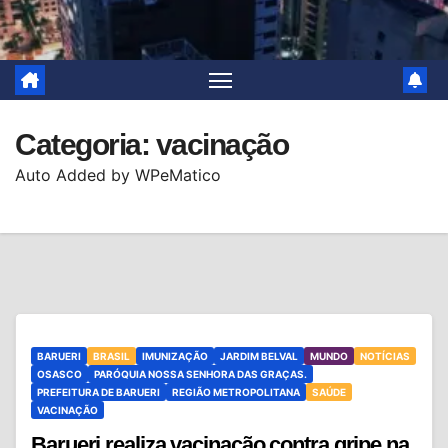
Categoria:
vacinação
Auto Added by WPeMatico
BARUERI
BRASIL
IMUNIZAÇÃO
JARDIM BELVAL
MUNDO
NOTÍCIAS
OSASCO
PARÓQUIA NOSSA SENHORA DAS GRAÇAS.
PREFEITURA DE BARUERI
REGIÃO METROPOLITANA
SAÚDE
VACINAÇÃO
Barueri realiza vacinação contra gripe na