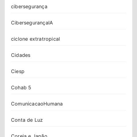
cibersegurança
CibersegurançaIA
ciclone extratropical
Cidades
Ciesp
Cohab 5
ComunicacaoHumana
Conta de Luz
Coreia e Japão