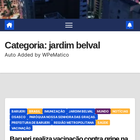
Categoria:
jardim belval
Auto Added by WPeMatico
BARUERI
BRASIL
IMUNIZAÇÃO
JARDIM BELVAL
MUNDO
NOTÍCIAS
OSASCO
PARÓQUIA NOSSA SENHORA DAS GRAÇAS.
PREFEITURA DE BARUERI
REGIÃO METROPOLITANA
SAÚDE
VACINAÇÃO
Barueri realiza vacinação contra gripe na