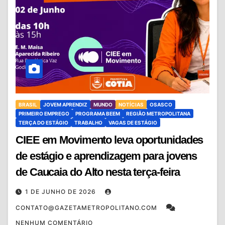
BRASIL
JOVEM APRENDIZ
MUNDO
NOTÍCIAS
OSASCO
PRIMEIRO EMPREGO
PROGRAMA BEEM
REGIÃO METROPOLITANA
TERÇA DO ESTÁGIO
TRABALHO
VAGAS DE ESTÁGIO
CIEE em Movimento leva oportunidades
de estágio e aprendizagem para jovens
de Caucaia do Alto nesta terça-feira
1 DE JUNHO DE 2026
CONTATO@GAZETAMETROPOLITANO.COM
NENHUM COMENTÁRIO