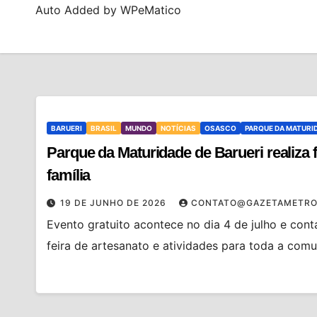
Auto Added by WPeMatico
BARUERI
BRASIL
MUNDO
NOTÍCIAS
OSASCO
PARQUE DA MATURI
Parque da Maturidade de Barueri realiza fe
família
19 DE JUNHO DE 2026
CONTATO@GAZETAMETRO
Evento gratuito acontece no dia 4 de julho e cont
feira de artesanato e atividades para toda a com