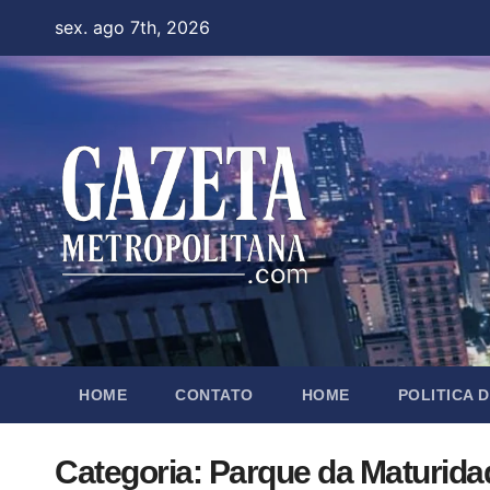
Skip
sex. ago 7th, 2026
to
content
HOME
CONTATO
HOME
POLITICA 
Categoria:
Parque da Maturida