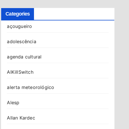
Categories
açougueiro
adolescência
agenda cultural
AIKillSwitch
alerta meteorológico
Alesp
Allan Kardec