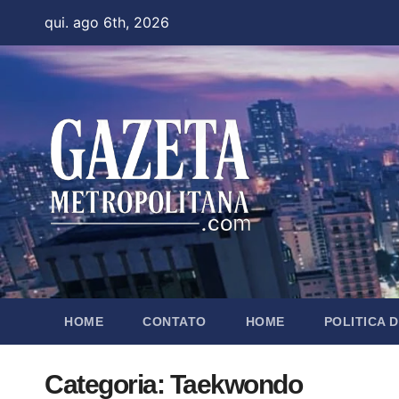
Skip
qui. ago 6th, 2026
to
content
HOME
CONTATO
HOME
POLITICA 
Categoria:
Taekwondo