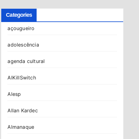
Categories
açougueiro
adolescência
agenda cultural
AIKillSwitch
Alesp
Allan Kardec
Almanaque