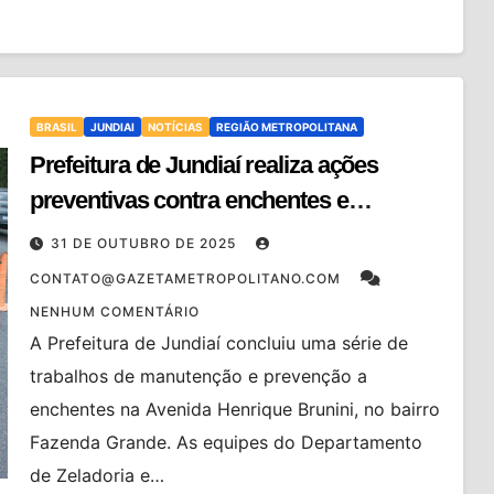
BRASIL
JUNDIAI
NOTÍCIAS
REGIÃO METROPOLITANA
Prefeitura de Jundiaí realiza ações
preventivas contra enchentes e
alagamentos no Fazenda Grande
31 DE OUTUBRO DE 2025
CONTATO@GAZETAMETROPOLITANO.COM
NENHUM COMENTÁRIO
A Prefeitura de Jundiaí concluiu uma série de
trabalhos de manutenção e prevenção a
enchentes na Avenida Henrique Brunini, no bairro
Fazenda Grande. As equipes do Departamento
de Zeladoria e…