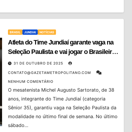
BRASIL
JUNDIAI
NOTÍCIAS
Atleta do Time Jundiaí garante vaga na
Seleção Paulista e vai jogar o Brasileiro
de Tênis de Mesa
31 DE OUTUBRO DE 2025
CONTATO@GAZETAMETROPOLITANO.COM
NENHUM COMENTÁRIO
O mesatenista Michel Augusto Sartorato, de 38
anos, integrante do Time Jundiaí (categoria
Sênior 35), garantiu vaga na Seleção Paulista da
modalidade no último final de semana. No último
sábado…