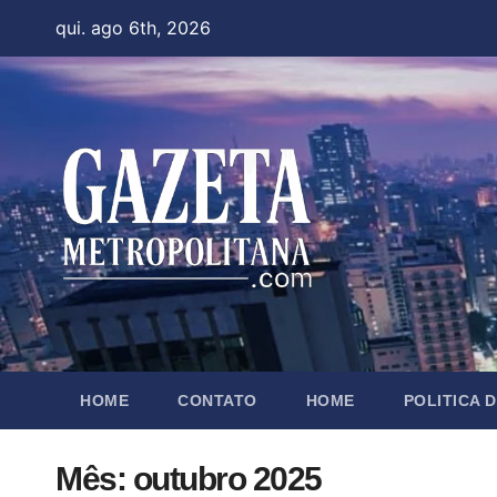
Skip
qui. ago 6th, 2026
to
content
HOME
CONTATO
HOME
POLITICA 
Mês:
outubro 2025