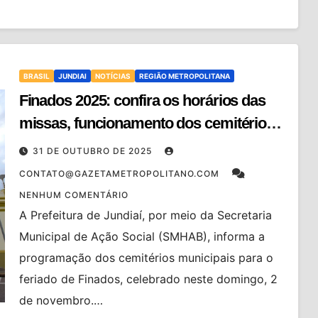
BRASIL
JUNDIAI
NOTÍCIAS
REGIÃO METROPOLITANA
Finados 2025: confira os horários das
missas, funcionamento dos cemitérios e
interdições no trânsito
31 DE OUTUBRO DE 2025
CONTATO@GAZETAMETROPOLITANO.COM
NENHUM COMENTÁRIO
A Prefeitura de Jundiaí, por meio da Secretaria
Municipal de Ação Social (SMHAB), informa a
programação dos cemitérios municipais para o
feriado de Finados, celebrado neste domingo, 2
de novembro.…