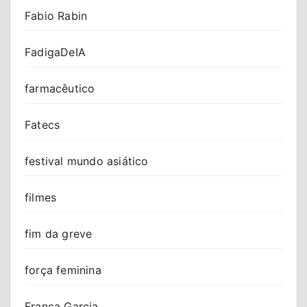
Fabio Rabin
FadigaDeIA
farmacêutico
Fatecs
festival mundo asiático
filmes
fim da greve
força feminina
Franca Garcia