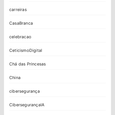
carreiras
CasaBranca
celebracao
CeticismoDigital
Chá das Princesas
China
cibersegurança
CibersegurançaIA