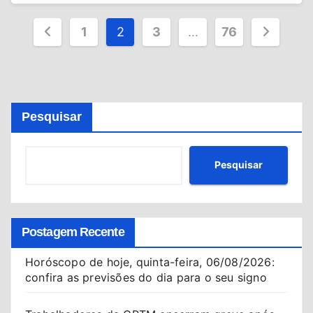
Paginação
1
2
3
…
76
de
posts
Pesquisar
Pesquisar
Postagem Recente
Horóscopo de hoje, quinta-feira, 06/08/2026:
confira as previsões do dia para o seu signo