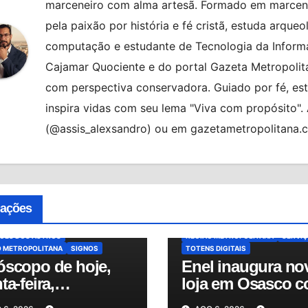
marceneiro com alma artesã. Formado em marcenar
pela paixão por história e fé cristã, estuda arqueo
computação e estudante de Tecnologia da Informa
Cajamar Quociente e do portal Gazeta Metropolita
com perspectiva conservadora. Guiado por fé, es
inspira vidas com seu lema "Viva com propósito"
(@assis_alexsandro) ou em gazetametropolitana.
ATENDIMENTO
AUTOATENDIMEN
AQUE
BRASIL
HORÓSCOPO
BRASIL
CIDADES
CONTA DE LU
COPO DE HOJE
ENEL DISTRIBUIÇÃO SÃO PAULO
cações
COPO DO DIA
MUNDO
NOTÍCIAS
ENERGIA ELÉTRICA
MUNDO
NOT
O
PREVISÕES
OSASCO
OSASCO PLAZA SHOPP
SÕES DOS ASTROS
REGIÃO METROPOLITANA
SERVI
O METROPOLITANA
SIGNOS
TOTENS DIGITAIS
óscopo de hoje,
Enel inaugura no
ta-feira,
loja em Osasco 
8/2026: confira as
totens digitais