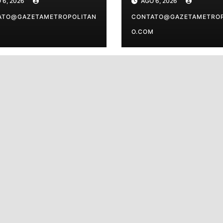
 6, 2026
AGO 6, 2026
isões do dia para
disponíveis após
eu signo
ATO@GAZETAMETROPOLITAN
expediente
CONTATO@GAZETAMETROP
M
O.COM