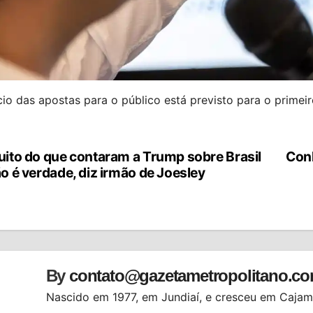
cio das apostas para o público está previsto para o primei
ito do que contaram a Trump sobre Brasil
Con
vegação
o é verdade, diz irmão de Joesley
st
By
contato@gazetametropolitano.c
Nascido em 1977, em Jundiaí, e cresceu em Cajama