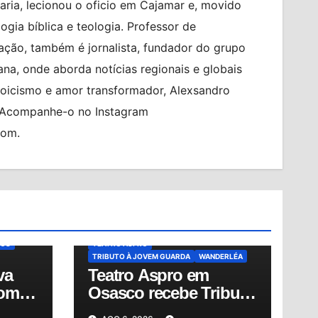
ia, lecionou o oficio em Cajamar e, movido
logia bíblica e teologia. Professor de
ção, também é jornalista, fundador do grupo
na, onde aborda notícias regionais e globais
toicismo e amor transformador, Alexsandro
. Acompanhe-o no Instagram
com.
TO
BILHETERIA EXPRESS
BRASIL
CIDADES
Z
ENEL
CULTURA
ERASMO CARLOS
IÊ IÊ IÊ
MUNDO
MÚSICA BRASILEIRA
NOTÍCIAS
ÍCIAS
OSASCO
REGIÃO METROPOLITANA
ING
ROBERTO CARLOS
SHOW
ÇOS
TEATRO ASPRO
TRIBUTO À JOVEM GUARDA
WANDERLÉA
va
Teatro Aspro em
com
Osasco recebe Tributo
à Jovem Guarda nesta