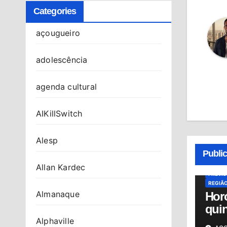
Categories
açougueiro
adolescência
agenda cultural
AIKillSwitch
ALMAN
Alesp
HORÓS
Publi
HORÓS
OSASC
Allan Kardec
PREVI
REGIÃ
Almanaque
Hor
quin
06/0
Alphaville