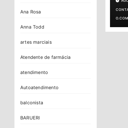
AGO
prev
o s
CONT
Ana Rosa
O.CO
Anna Todd
artes marciais
Atendente de farmácia
atendimento
Autoatendimento
balconista
BARUERI