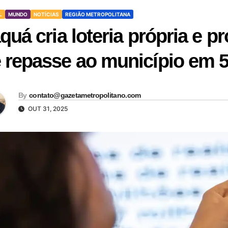
L
MUNDO
NOTÍCIAS
REGIÃO METROPOLITANA
aquá cria loteria própria e p
 repasse ao município em 
By
contato@gazetametropolitano.com
OUT 31, 2025