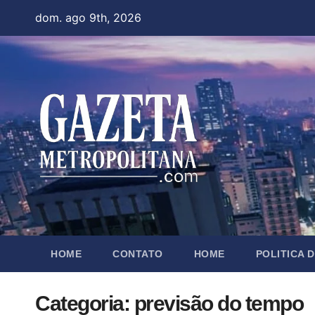
Skip
dom. ago 9th, 2026
to
content
HOME
CONTATO
HOME
POLITICA 
Categoria:
previsão do tempo