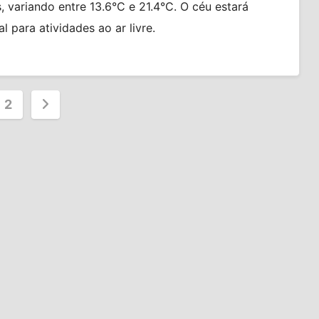
variando entre 13.6°C e 21.4°C. O céu estará
 para atividades ao ar livre.
nação
2
s