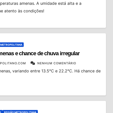
eraturas amenas. A umidade está alta e a
ue atento às condições!
 METROPOLITANA
menas e chance de chuva irregular
POLITANO.COM
NENHUM COMENTÁRIO
enas, variando entre 13.5°C e 22.2°C. Há chance de
O
REGIÃO METROPOLITANA