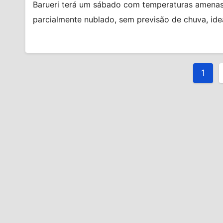
Barueri terá um sábado com temperaturas amenas, 
parcialmente nublado, sem previsão de chuva, ideal
Pagi
1
de
post