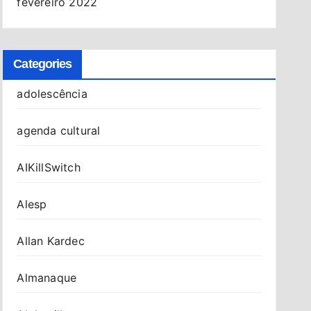
fevereiro 2022
Categories
adolescência
agenda cultural
AIKillSwitch
Alesp
Allan Kardec
Almanaque