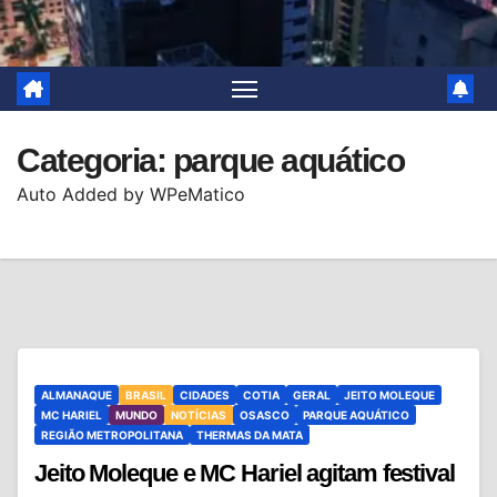
Categoria:
parque aquático
Auto Added by WPeMatico
ALMANAQUE
BRASIL
CIDADES
COTIA
GERAL
JEITO MOLEQUE
MC HARIEL
MUNDO
NOTÍCIAS
OSASCO
PARQUE AQUÁTICO
REGIÃO METROPOLITANA
THERMAS DA MATA
Jeito Moleque e MC Hariel agitam festival