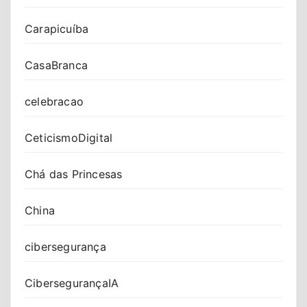
Carapicuíba
CasaBranca
celebracao
CeticismoDigital
Chá das Princesas
China
cibersegurança
CibersegurançaIA