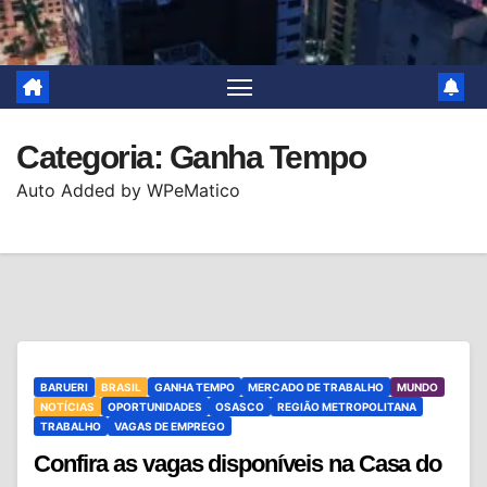
Categoria:
Ganha Tempo
Auto Added by WPeMatico
BARUERI
BRASIL
GANHA TEMPO
MERCADO DE TRABALHO
MUNDO
NOTÍCIAS
OPORTUNIDADES
OSASCO
REGIÃO METROPOLITANA
TRABALHO
VAGAS DE EMPREGO
Confira as vagas disponíveis na Casa do