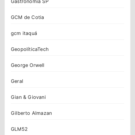
Gastronomia SP
GCM de Cotia
gcm itaquá
GeopolíticaTech
George Orwell
Geral
Gian & Giovani
Gilberto Almazan
GLM52