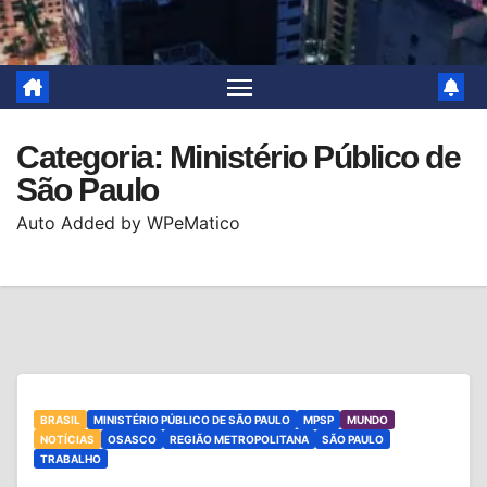
Categoria:
Ministério Público de
São Paulo
Auto Added by WPeMatico
BRASIL
MINISTÉRIO PÚBLICO DE SÃO PAULO
MPSP
MUNDO
NOTÍCIAS
OSASCO
REGIÃO METROPOLITANA
SÃO PAULO
TRABALHO