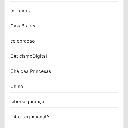
carreiras
CasaBranca
celebracao
CeticismoDigital
Chá das Princesas
China
cibersegurança
CibersegurançaIA