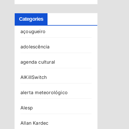
Categories
açougueiro
adolescência
agenda cultural
AIKillSwitch
alerta meteorológico
Alesp
Allan Kardec