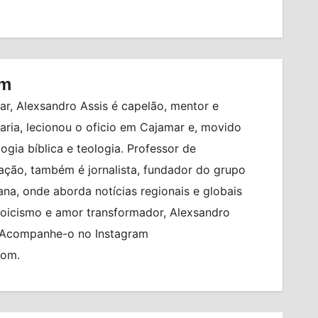
om
r, Alexsandro Assis é capelão, mentor e
ia, lecionou o oficio em Cajamar e, movido
logia bíblica e teologia. Professor de
ção, também é jornalista, fundador do grupo
na, onde aborda notícias regionais e globais
toicismo e amor transformador, Alexsandro
. Acompanhe-o no Instagram
com.
O
EM
ALMANAQUE
BRASIL
HORÓSCOPO