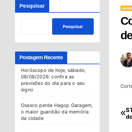
Pesquisar
BRASI
Co
Pesquisar
de
Postagem Recente
Horóscopo de hoje, sábado,
08/08/2026: confira as
previsões do dia para o seu
Corte
signo
Osasco perde Hagop Garagem,
ST
Na
o maior guardião da memória
do
da cidade
de