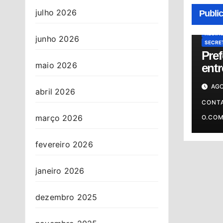
NOTÍCI
julho 2026
Publi
PRONT
PS AN
REGIÃ
junho 2026
SECRET
Pref
maio 2026
ent
da 
AGO
And
abril 2026
sába
CONT
março 2026
O.CO
fevereiro 2026
janeiro 2026
dezembro 2025