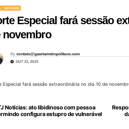
L
NOTÍCIAS
rte Especial fará sessão ext
 novembro
By
contato@gazetametropolitano.com
OUT 22, 2025
 Especial fará sessão extraordinária no dia 10 de novembr
J Notícias: ato libidinoso com pessoa
Respon
vegação
rmindo configura estupro de vulnerável
d