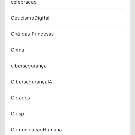
celebracao
CeticismoDigital
Chá das Princesas
China
cibersegurança
CibersegurançaIA
Cidades
Ciesp
ComunicacaoHumana