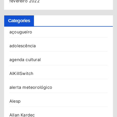
fevereiro 2022
Categories
açougueiro
adolescência
agenda cultural
AIKillSwitch
alerta meteorológico
Alesp
Allan Kardec