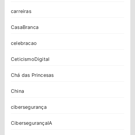
carreiras
CasaBranca
celebracao
CeticismoDigital
Chá das Princesas
China
cibersegurança
CibersegurançaIA