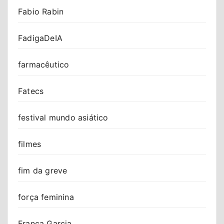
Fabio Rabin
FadigaDeIA
farmacêutico
Fatecs
festival mundo asiático
filmes
fim da greve
força feminina
Franca Garcia