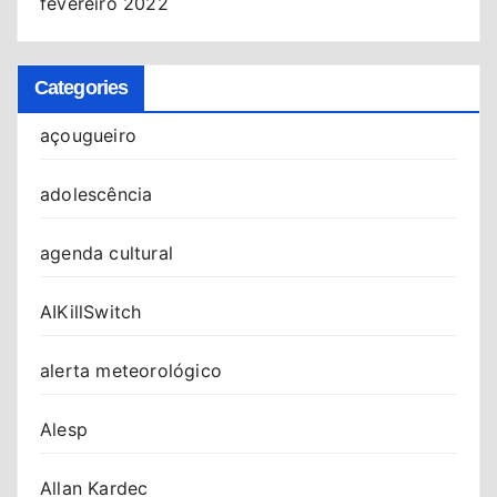
fevereiro 2022
Categories
açougueiro
adolescência
agenda cultural
AIKillSwitch
alerta meteorológico
Alesp
Allan Kardec