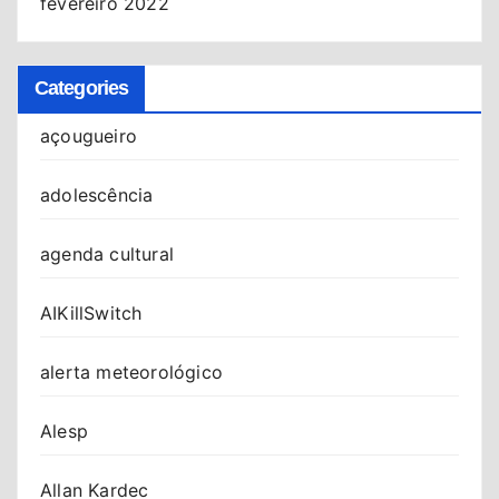
fevereiro 2022
Categories
açougueiro
adolescência
agenda cultural
AIKillSwitch
alerta meteorológico
Alesp
Allan Kardec