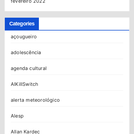
fevereiro 2022
Categories
açougueiro
adolescência
agenda cultural
AIKillSwitch
alerta meteorológico
Alesp
Allan Kardec