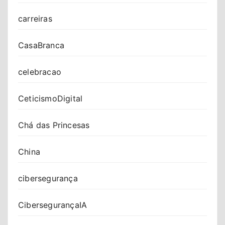
carreiras
CasaBranca
celebracao
CeticismoDigital
Chá das Princesas
China
cibersegurança
CibersegurançaIA