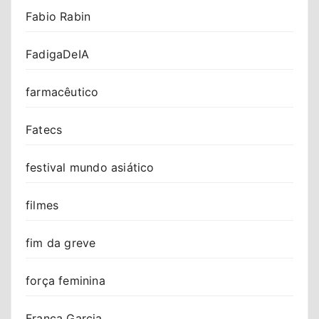
Fabio Rabin
FadigaDeIA
farmacêutico
Fatecs
festival mundo asiático
filmes
fim da greve
força feminina
Franca Garcia