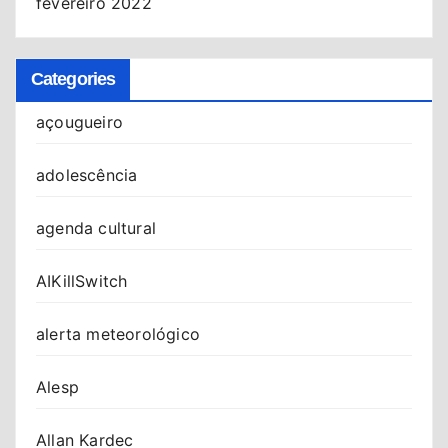
fevereiro 2022
Categories
açougueiro
adolescência
agenda cultural
AIKillSwitch
alerta meteorológico
Alesp
Allan Kardec