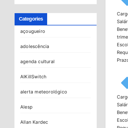
Cargo
Categories
Salár
Benef
açougueiro
trime
Esco
adolescência
Requi
Praz
agenda cultural
AIKillSwitch
alerta meteorológico
Carg
Salár
Alesp
Benef
Esco
Allan Kardec
Requi