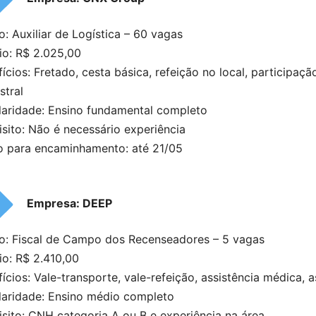
: Auxiliar de Logística – 60 vagas
io: R$ 2.025,00
ícios: Fretado, cesta básica, refeição no local, participaçã
stral
laridade: Ensino fundamental completo
sito: Não é necessário experiência
o para encaminhamento: até 21/05
Empresa: DEEP
o: Fiscal de Campo dos Recenseadores – 5 vagas
io: R$ 2.410,00
ícios: Vale-transporte, vale-refeição, assistência médica, 
laridade: Ensino médio completo
sito: CNH categoria A ou B e experiência na área