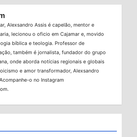
om
r, Alexsandro Assis é capelão, mentor e
ia, lecionou o oficio em Cajamar e, movido
logia bíblica e teologia. Professor de
ção, também é jornalista, fundador do grupo
na, onde aborda notícias regionais e globais
toicismo e amor transformador, Alexsandro
. Acompanhe-o no Instagram
com.
BRASIL
BRASILEIRO FEMININO
CIDADES
ENTRADA GRATUITA
ESPORTES
PO
ESTÁDIO MUNICIPAL PREFEITO GABRIEL
MARQUES DA SILVA
TÍCIAS
FUTEBOL FEMININO
MUNDO
NOTÍCIAS
OSASCO
RED BULL BRAGANTINO
REGIÃO METROPOLITANA