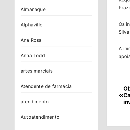
Praz
Almanaque
Os i
Alphaville
Silva
Ana Rosa
A in
Anna Todd
apoia
artes marciais
Atendente de farmácia
Ob
Na
Ca
de
in
atendimento
Po
Autoatendimento