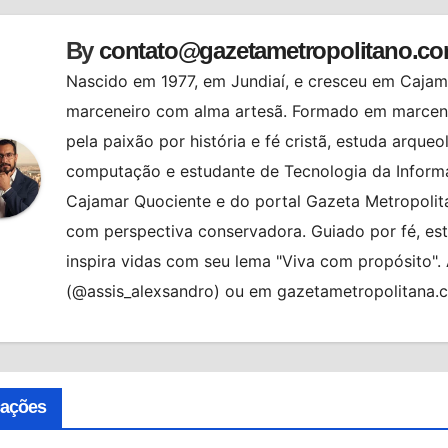
By
contato@gazetametropolitano.c
Nascido em 1977, em Jundiaí, e cresceu em Cajama
marceneiro com alma artesã. Formado em marcenar
pela paixão por história e fé cristã, estuda arqueo
computação e estudante de Tecnologia da Informa
Cajamar Quociente e do portal Gazeta Metropolita
com perspectiva conservadora. Guiado por fé, es
inspira vidas com seu lema "Viva com propósito"
(@assis_alexsandro) ou em gazetametropolitana.
ALMANAQUE
BRASIL
HORÓSCO
HORÓSCOPO DE HOJE
cações
HORÓSCOPO DO DIA
MUNDO
NO
OSASCO
PREVISÕES
MUNDO
NOTÍCIAS
OPINIÃO
PREVISÕES DOS ASTROS