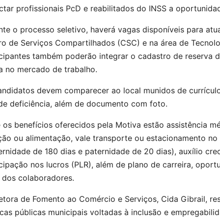
tar profissionais PcD e reabilitados do INSS a oportunid
te o processo seletivo, haverá vagas disponíveis para at
ro de Serviços Compartilhados (CSC) e na área de Tecnolo
icipantes também poderão integrar o cadastro de reserva 
a no mercado de trabalho.
andidatos devem comparecer ao local munidos de currícul
 de deficiência, além de documento com foto.
 os benefícios oferecidos pela Motiva estão assistência mé
ção ou alimentação, vale transporte ou estacionamento no l
rnidade de 180 dias e paternidade de 20 dias), auxílio cre
cipação nos lucros (PLR), além de plano de carreira, opo
r dos colaboradores.
etora de Fomento ao Comércio e Serviços, Cida Gibrail, res
icas públicas municipais voltadas à inclusão e empregabi