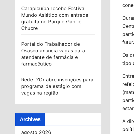
conec
Carapicuíba recebe Festival
Mundo Asiático com entrada
Duran
gratuita no Parque Gabriel
Cent
Chucre
part
futur
Portal do Trabalhador de
Osasco anuncia vagas para
Os c
atendente de farmácia e
tipo
farmacêutico
Entre
Rede D’Or abre inscrições para
refei
programa de estágio com
(mate
vagas na região
parti
esta
Archives
A dir
polít
agosto 2026