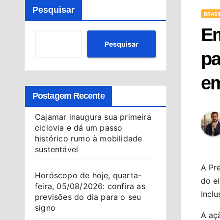
Pesquisar
BRASI
Em
Pesquisar
pa
em
Postagem Recente
Cajamar inaugura sua primeira
ciclovia e dá um passo
histórico rumo à mobilidade
sustentável
A Pre
Horóscopo de hoje, quarta-
do e
feira, 05/08/2026: confira as
Inclu
previsões do dia para o seu
signo
A açã