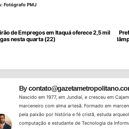
s: Fotógrafo PMJ
irão de Empregos em Itaquá oferece 2,5 mil
Pref
vegação
gas nesta quarta (22)
lâmp
st
By
contato@gazetametropolitano.c
Nascido em 1977, em Jundiaí, e cresceu em Cajama
marceneiro com alma artesã. Formado em marcenar
pela paixão por história e fé cristã, estuda arqueo
computação e estudante de Tecnologia da Informa