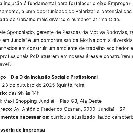
a inclusão é fundamental para fortalecer o eixo Emprega+
utamento, é uma oportunidade de valorizar o potencial da
ado de trabalho mais diverso e humano”, afirma Cida.
ele Sponchiado, gerente de Pessoas da Motiva Rodovias, r
D em Jundiaí é um compromisso da Motiva com a diversidad
nhados em construir um ambiente de trabalho acolhedor e
 profissionais PcD atuarem em nossas áreas e construírem 
ível”.
ço – Dia D da Inclusão Social e Profissional
:
23 de outubro de 2025 (quinta-feira)
rio:
das 9h às 14h
l:
Maxi Shopping Jundiaí – Piso G3, Ala Oeste
reço:
Av. Antônio Frederico Ozanan, 6000, Jundiaí – SP
mentos necessários:
currículo atualizado, laudo caracte
ssoria de Imprensa