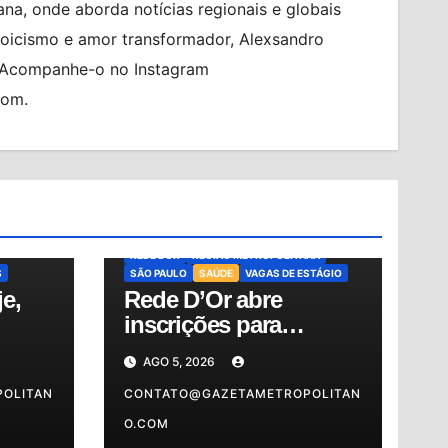
na, onde aborda notícias regionais e globais
toicismo e amor transformador, Alexsandro
. Acompanhe-o no Instagram
com.
PO
BARUERI
BRASIL
CARREIRAS
CIDADES
ESTÁGIO ADMINISTRATIVO
TÍCIAS
INSCRIÇÕES ABERTAS
MUNDO
NOTÍCIAS
OSASCO
PROGRAMA DE ESTÁGIO
REDE DOR
REGIÃO METROPOLITANA
S
SÃO PAULO
SAÚDE
VAGAS DE ESTÁGIO
e,
Rede D’Or abre
inscrições para
a as
programa de estágio
AGO 5, 2026
para
com vagas na região
OLITAN
CONTATO@GAZETAMETROPOLITAN
O.COM