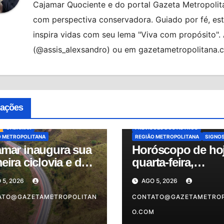
Cajamar Quociente e do portal Gazeta Metropolita
com perspectiva conservadora. Guiado por fé, es
inspira vidas com seu lema "Viva com propósito"
(@assis_alexsandro) ou em gazetametropolitana.
ALMANAQUE
BRASIL
HORÓSCO
HORÓSCOPO DE HOJE
cações
HORÓSCOPO DO DIA
MUNDO
NO
OSASCO
PREVISÕES
CAJAMAR
PREVISÕES DOS ASTROS
O METROPOLITANA
REGIÃO METROPOLITANA
SIGNO
amar inaugura sua
Horóscopo de hoj
eira ciclovia e dá
quarta-feira,
passo histórico
05/08/2026: confir
 5, 2026
AGO 5, 2026
o à mobilidade
previsões do dia 
entável
ATO@GAZETAMETROPOLITAN
o seu signo
CONTATO@GAZETAMETROP
M
O.COM