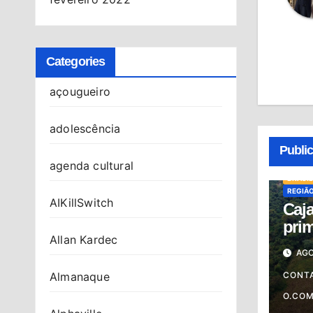
Categories
açougueiro
adolescência
Publi
agenda cultural
BRASIL
REGIÃ
AIKillSwitch
Caj
prim
Allan Kardec
um 
AGO
rum
sust
CONT
Almanaque
O.CO