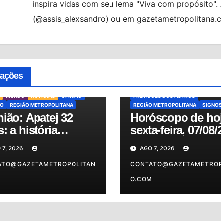
inspira vidas com seu lema "Viva com propósito"
(@assis_alexsandro) ou em gazetametropolitana.
ALMANAQUE
BRASIL
HORÓSCO
HORÓSCOPO DE HOJE
cações
HORÓSCOPO DO DIA
MUNDO
NO
OSASCO
PREVISÕES
MUNDO
NOTÍCIAS
OPINIÃO
PREVISÕES DOS ASTROS
O
REGIÃO METROPOLITANA
REGIÃO METROPOLITANA
SIGNO
ião: Apatej 32
Horóscopo de hoj
: a história
sexta-feira, 07/08/
inua sendo escrita
confira as previs
 7, 2026
AGO 7, 2026
do dia para o seu
ATO@GAZETAMETROPOLITAN
signo
CONTATO@GAZETAMETROP
M
O.COM