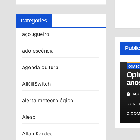
Categories
açougueiro
Publi
adolescência
BRASIL
agenda cultural
OSASC
Opin
anos
AIKillSwitch
cont
AGO
alerta meteorológico
CONT
O.CO
Alesp
Allan Kardec