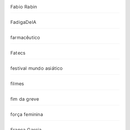
Fabio Rabin
FadigaDeIA
farmacêutico
Fatecs
festival mundo asiático
filmes
fim da greve
força feminina
Franca Garcia