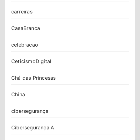
carreiras
CasaBranca
celebracao
CeticismoDigital
Chá das Princesas
China
cibersegurança
CibersegurançaIA