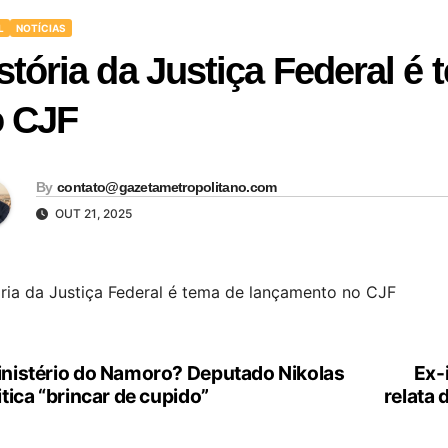
L
NOTÍCIAS
stória da Justiça Federal é
 CJF
By
contato@gazetametropolitano.com
OUT 21, 2025
ória da Justiça Federal é tema de lançamento no CJF
nistério do Namoro? Deputado Nikolas
Ex-
vegação
itica “brincar de cupido”
relata