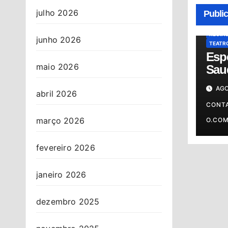
ALMAN
julho 2026
Publi
CULTU
NOTÍCI
REGIÃ
junho 2026
TEATR
Esp
maio 2026
Sau
cel
AGO
sho
abril 2026
Osa
CONT
março 2026
O.CO
fevereiro 2026
janeiro 2026
dezembro 2025