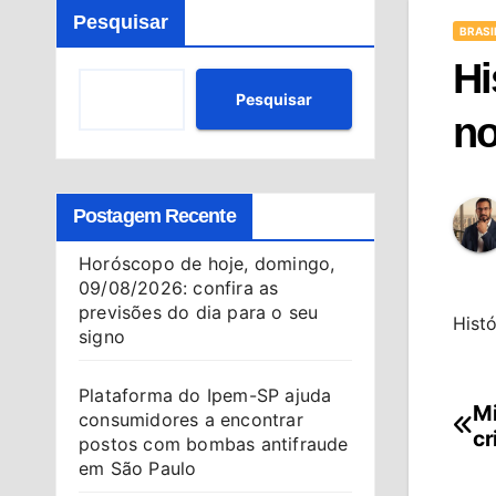
Pesquisar
BRASI
Hi
Pesquisar
no
Postagem Recente
Horóscopo de hoje, domingo,
09/08/2026: confira as
previsões do dia para o seu
Hist
signo
Plataforma do Ipem-SP ajuda
Mi
Na
consumidores a encontrar
cr
postos com bombas antifraude
de
em São Paulo