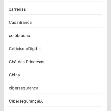
carreiras
CasaBranca
celebracao
CeticismoDigital
Chá das Princesas
China
cibersegurança
CibersegurançaIA