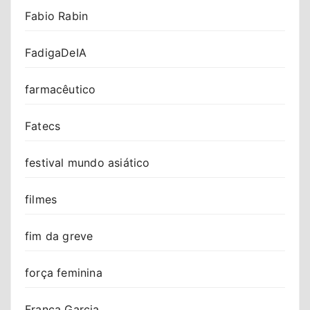
Fabio Rabin
FadigaDeIA
farmacêutico
Fatecs
festival mundo asiático
filmes
fim da greve
força feminina
Franca Garcia