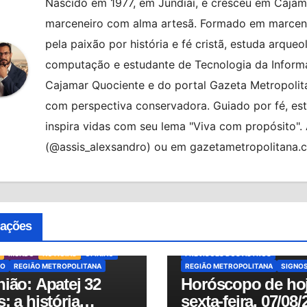
Nascido em 1977, em Jundiaí, e cresceu em Cajama
marceneiro com alma artesã. Formado em marcenar
pela paixão por história e fé cristã, estuda arqueo
computação e estudante de Tecnologia da Informa
Cajamar Quociente e do portal Gazeta Metropolita
com perspectiva conservadora. Guiado por fé, es
inspira vidas com seu lema "Viva com propósito"
(@assis_alexsandro) ou em gazetametropolitana.
ALMANAQUE
BRASIL
HORÓSCO
HORÓSCOPO DE HOJE
cações
HORÓSCOPO DO DIA
MUNDO
NO
OSASCO
PREVISÕES
MUNDO
NOTÍCIAS
OPINIÃO
PREVISÕES DOS ASTROS
O
REGIÃO METROPOLITANA
REGIÃO METROPOLITANA
SIGNO
ião: Apatej 32
Horóscopo de hoj
: a história
sexta-feira, 07/08/