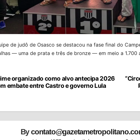
uipe de judô de Osasco se destacou na fase final do Campe
lhas — uma de prata e três de bronze — em meio a 1.700 a
ime organizado como alvo antecipa 2026
“Circ
vegação
m embate entre Castro e governo Lula
st
By
contato@gazetametropolitano.c