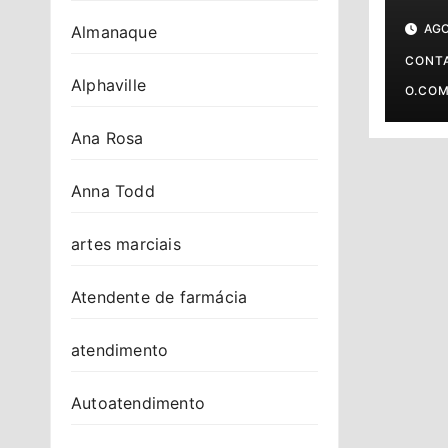
cont
AGO
Almanaque
CONT
Alphaville
O.CO
Ana Rosa
Anna Todd
artes marciais
Atendente de farmácia
atendimento
Autoatendimento