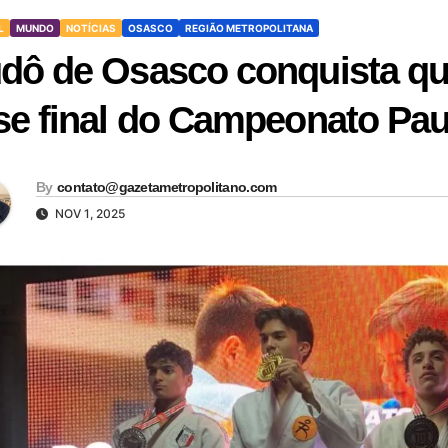
L
MUNDO
NOTÍCIAS
OSASCO
REGIÃO METROPOLITANA
dô de Osasco conquista qu
se final do Campeonato Pau
By
contato@gazetametropolitano.com
NOV 1, 2025