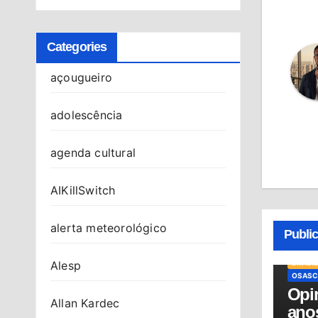
Categories
açougueiro
adolescência
agenda cultural
AIKillSwitch
alerta meteorológico
Publi
BRASIL
Alesp
OSASC
Opin
Allan Kardec
anos