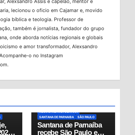
r, Alexsandro Assis é capelão, mentor e
ia, lecionou o oficio em Cajamar e, movido
logia bíblica e teologia. Professor de
ção, também é jornalista, fundador do grupo
na, onde aborda notícias regionais e globais
toicismo e amor transformador, Alexsandro
. Acompanhe-o no Instagram
com.
BRASIL
BRASILEIRO FEMININO
CIDADES
ENTRADA GRATUITA
ESPORTES
PO
ESTÁDIO MUNICIPAL PREFEITO GABRIEL
MARQUES DA SILVA
TÍCIAS
FUTEBOL FEMININO
MUNDO
NOTÍCIAS
OSASCO
RED BULL BRAGANTINO
REGIÃO METROPOLITANA
S
SANTANA DE PARNAIBA
SÃO PAULO
e,
Santana de Parnaíba
2026:
recebe São Paulo e