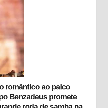
o romântico ao palco
upo Benzadeus promete
grande roda de samba na