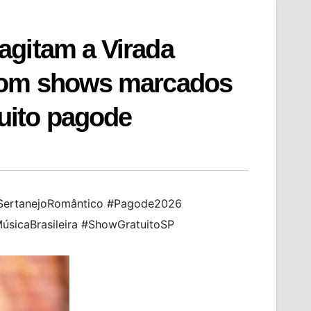
agitam a Virada
 com shows marcados
uito pagode
#SertanejoRomântico #Pagode2026
sicaBrasileira #ShowGratuitoSP