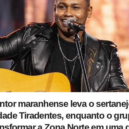
ntor maranhense leva o sertanej
dade Tiradentes, enquanto o gr
ansformar a Zona Norte em uma 