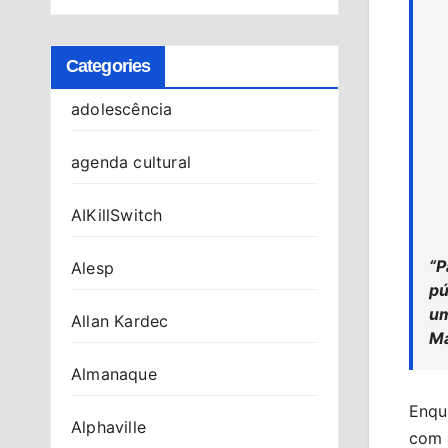
Categories
adolescência
agenda cultural
AIKillSwitch
“P
Alesp
pú
um
Allan Kardec
Ma
Almanaque
Enqu
Alphaville
com 