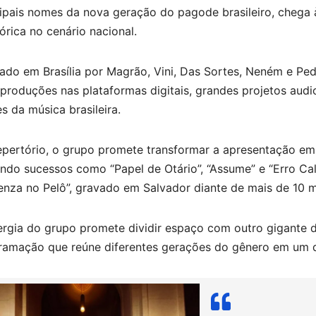
cipais nomes da nova geração do pagode brasileiro, chega
rica no cenário nacional.
ado em Brasília por Magrão, Vini, Das Sortes, Neném e P
produções nas plataformas digitais, grandes projetos aud
 da música brasileira.
epertório, o grupo promete transformar a apresentação 
ndo sucessos como “Papel de Otário”, “Assume” e “Erro Ca
enza no Pelô”, gravado em Salvador diante de mais de 10 m
ergia do grupo promete dividir espaço com outro gigante
ramação que reúne diferentes gerações do gênero em um do