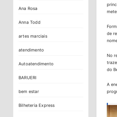
prin
Ana Rosa
meteó
Anna Todd
Form
de re
artes marciais
nomes
atendimento
No r
traze
Autoatendimento
do B
BARUERI
A en
prog
bem estar
Bilheteria Express