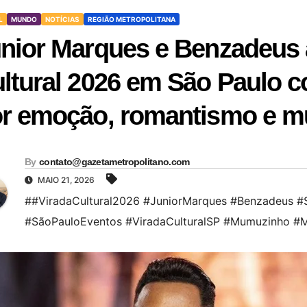
L
MUNDO
NOTÍCIAS
REGIÃO METROPOLITANA
nior Marques e Benzadeus 
ltural 2026 em São Paulo
r emoção, romantismo e m
By
contato@gazetametropolitano.com
MAIO 21, 2026
##ViradaCultural2026 #JuniorMarques #Benzadeus 
#SãoPauloEventos #ViradaCulturalSP #Mumuzinho #Mú