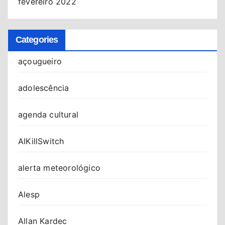
fevereiro 2022
Categories
açougueiro
adolescência
agenda cultural
AIKillSwitch
alerta meteorológico
Alesp
Allan Kardec