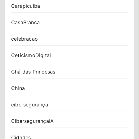
Carapicuíba
CasaBranca
celebracao
CeticismoDigital
Chá das Princesas
China
cibersegurança
CibersegurançaIA
Cidades