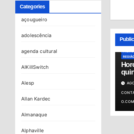
Categories
açougueiro
ALMAN
adolescência
HORÓS
Publi
HORÓS
OSASC
agenda cultural
PREVI
REGIÃ
Hor
AIKillSwitch
quin
06/0
Alesp
AGO
prev
o s
CONT
Allan Kardec
O.CO
Almanaque
Alphaville