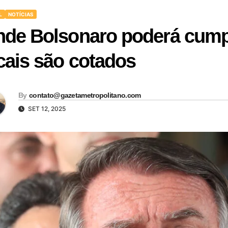
L
NOTÍCIAS
de Bolsonaro poderá cump
cais são cotados
By
contato@gazetametropolitano.com
SET 12, 2025