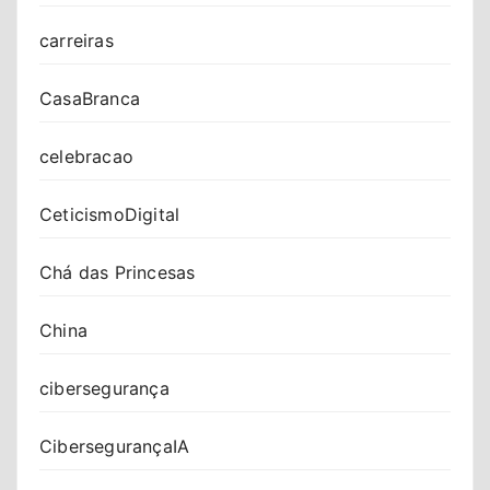
carreiras
CasaBranca
celebracao
CeticismoDigital
Chá das Princesas
China
cibersegurança
CibersegurançaIA