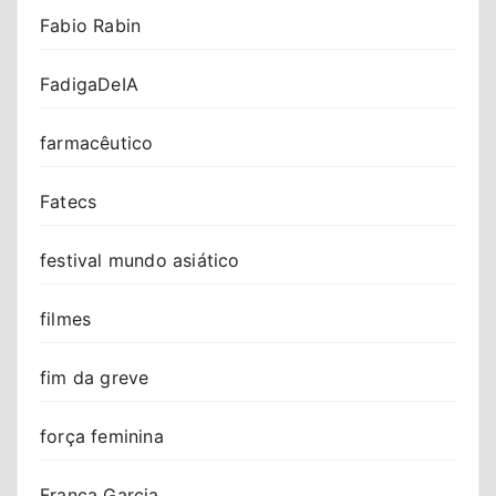
Fabio Rabin
FadigaDeIA
farmacêutico
Fatecs
festival mundo asiático
filmes
fim da greve
força feminina
Franca Garcia