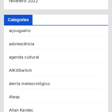
fevereiro 2022
Categories
açougueiro
adolescência
agenda cultural
AIKillSwitch
alerta meteorológico
Alesp
Allan Kardec