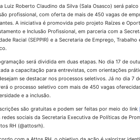
la Luiz Roberto Claudino da Silva (Sala Osasco) será palc
usão profissional, com oferta de mais de 450 vagas de emp
antes. A iniciativa é promovida pelo projeto Raízes e Opo
tamento e Inclusão Profissional, em parceria com a Secret
dade Racial (SEPPIR) e a Secretaria de Emprego, Trabalho
co.
gramação será dividida em duas etapas. No dia 17 de outub
zada a capacitação para entrevistas, com orientações prá
esejam se destacar nos processos seletivos. Já no dia 7 d
rerá o processo seletivo com mais de 450 vagas oferecid
ersidade e a inclusão.
scrições são gratuitas e podem ser feitas por meio do link
 redes sociais da Secretaria Executiva de Políticas de Pr
tos RH (@attosrh).
ordo com a Attos RH, o objetivo da ação é valorizar ident