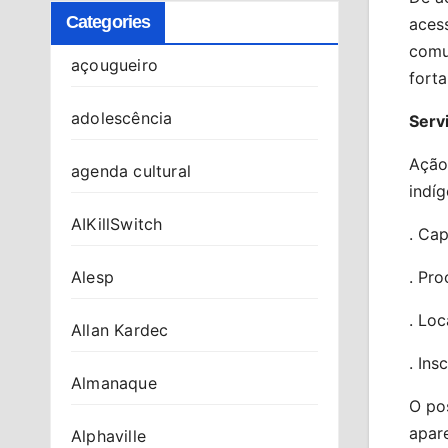
Categories
aces
comu
açougueiro
forta
adolescência
Serv
Ação
agenda cultural
indíg
AIKillSwitch
. Ca
. Pr
Alesp
. Loc
Allan Kardec
. Ins
Almanaque
O po
apar
Alphaville