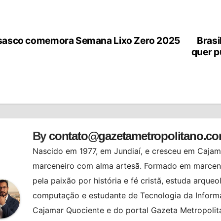
asco comemora Semana Lixo Zero 2025
Brasi
vegação
quer p
st
By
contato@gazetametropolitano.c
Nascido em 1977, em Jundiaí, e cresceu em Cajama
marceneiro com alma artesã. Formado em marcenar
pela paixão por história e fé cristã, estuda arqueo
computação e estudante de Tecnologia da Informa
Cajamar Quociente e do portal Gazeta Metropolita