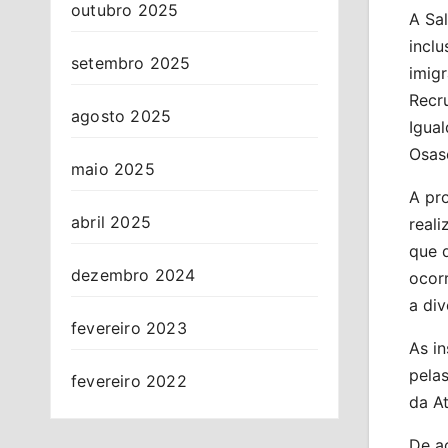
outubro 2025
A Sa
incl
setembro 2025
imigr
Recru
agosto 2025
Igual
Osas
maio 2025
A pro
abril 2025
reali
que d
dezembro 2024
ocor
a div
fevereiro 2023
As in
pelas
fevereiro 2022
da At
De ac