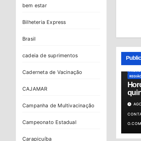
bem estar
Bilheteria Express
Brasil
ALMAN
HORÓS
cadeia de suprimentos
Publi
HORÓS
OSASC
PREVI
Caderneta de Vacinação
REGIÃ
Hor
CAJAMAR
quin
06/0
AGO
Campanha de Multivacinação
prev
o s
CONT
Campeonato Estadual
O.CO
Carapicuíba