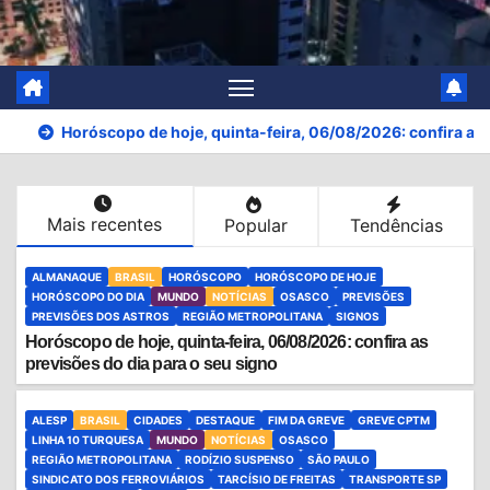
Horóscopo de hoje, quinta-feira, 06/08/2026: confira as 
Mais recentes
Popular
Tendências
ALMANAQUE
BRASIL
HORÓSCOPO
HORÓSCOPO DE HOJE
HORÓSCOPO DO DIA
MUNDO
NOTÍCIAS
OSASCO
PREVISÕES
PREVISÕES DOS ASTROS
REGIÃO METROPOLITANA
SIGNOS
Horóscopo de hoje, quinta-feira, 06/08/2026: confira as
previsões do dia para o seu signo
ALESP
BRASIL
CIDADES
DESTAQUE
FIM DA GREVE
GREVE CPTM
LINHA 10 TURQUESA
MUNDO
NOTÍCIAS
OSASCO
REGIÃO METROPOLITANA
RODÍZIO SUSPENSO
SÃO PAULO
SINDICATO DOS FERROVIÁRIOS
TARCÍSIO DE FREITAS
TRANSPORTE SP