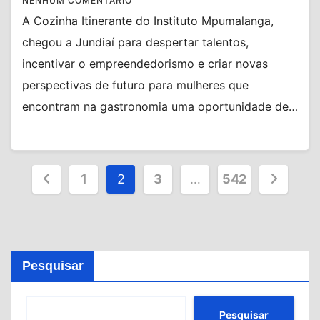
NENHUM COMENTÁRIO
A Cozinha Itinerante do Instituto Mpumalanga,
chegou a Jundiaí para despertar talentos,
incentivar o empreendedorismo e criar novas
perspectivas de futuro para mulheres que
encontram na gastronomia uma oportunidade de…
Paginação
1
2
3
…
542
de
posts
Pesquisar
Pesquisar