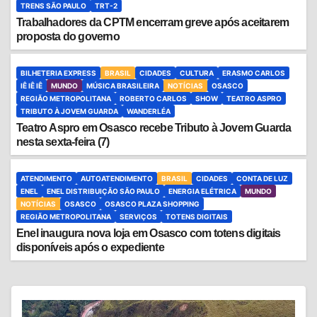
TRENS SÃO PAULO
TRT-2
Trabalhadores da CPTM encerram greve após aceitarem
proposta do governo
BILHETERIA EXPRESS
BRASIL
CIDADES
CULTURA
ERASMO CARLOS
IÊ IÊ IÊ
MUNDO
MÚSICA BRASILEIRA
NOTÍCIAS
OSASCO
REGIÃO METROPOLITANA
ROBERTO CARLOS
SHOW
TEATRO ASPRO
TRIBUTO À JOVEM GUARDA
WANDERLÉA
Teatro Aspro em Osasco recebe Tributo à Jovem Guarda
nesta sexta-feira (7)
ATENDIMENTO
AUTOATENDIMENTO
BRASIL
CIDADES
CONTA DE LUZ
ENEL
ENEL DISTRIBUIÇÃO SÃO PAULO
ENERGIA ELÉTRICA
MUNDO
NOTÍCIAS
OSASCO
OSASCO PLAZA SHOPPING
REGIÃO METROPOLITANA
SERVIÇOS
TOTENS DIGITAIS
Enel inaugura nova loja em Osasco com totens digitais
disponíveis após o expediente