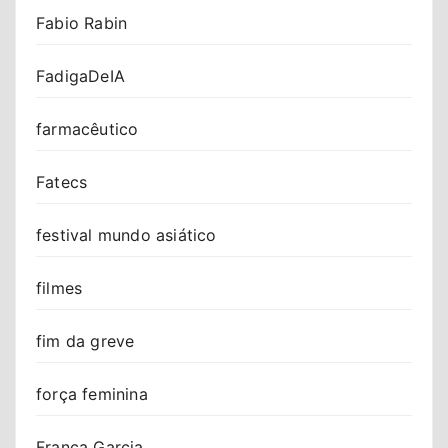
Fabio Rabin
FadigaDeIA
farmacêutico
Fatecs
festival mundo asiático
filmes
fim da greve
força feminina
Franca Garcia