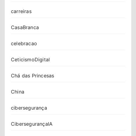
carreiras
CasaBranca
celebracao
CeticismoDigital
Chá das Princesas
China
cibersegurança
CibersegurançaIA