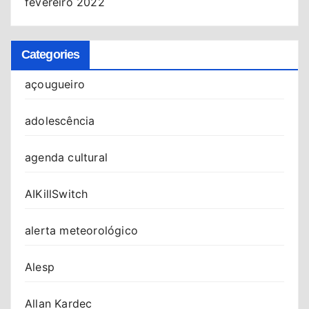
fevereiro 2022
Categories
açougueiro
adolescência
agenda cultural
AIKillSwitch
alerta meteorológico
Alesp
Allan Kardec