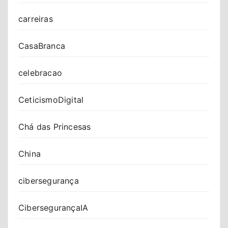
carreiras
CasaBranca
celebracao
CeticismoDigital
Chá das Princesas
China
cibersegurança
CibersegurançaIA