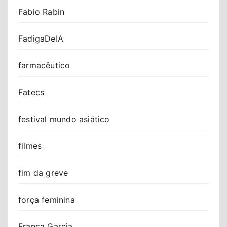
Fabio Rabin
FadigaDeIA
farmacêutico
Fatecs
festival mundo asiático
filmes
fim da greve
força feminina
Franca Garcia