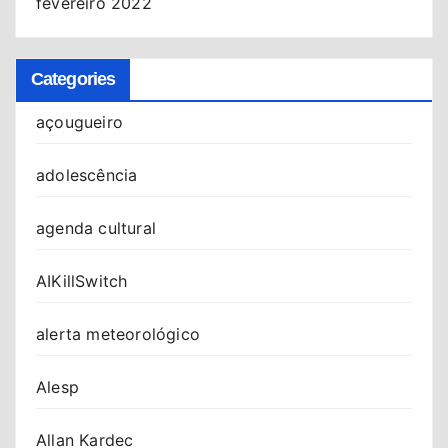
fevereiro 2022
Categories
açougueiro
adolescência
agenda cultural
AIKillSwitch
alerta meteorológico
Alesp
Allan Kardec