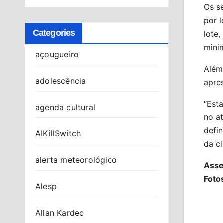
Os se
por l
Categories
lote,
minim
açougueiro
Além
adolescência
apres
“Esta
agenda cultural
no a
defi
AIKillSwitch
da ci
alerta meteorológico
Asse
Foto
Alesp
Allan Kardec