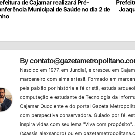
efeitura de Cajamar realizará Pré-
Prefei
vegação
nferência Municipal de Saúde no dia 2 de
Joaqu
nho
st
By
contato@gazetametropolitano.c
Nascido em 1977, em Jundiaí, e cresceu em Cajama
marceneiro com alma artesã. Formado em marcenar
pela paixão por história e fé cristã, estuda arqueo
computação e estudante de Tecnologia da Informa
Cajamar Quociente e do portal Gazeta Metropolita
com perspectiva conservadora. Guiado por fé, es
inspira vidas com seu lema "Viva com propósito"
(@assis_alexsandro) ou em gazetametropolitana.