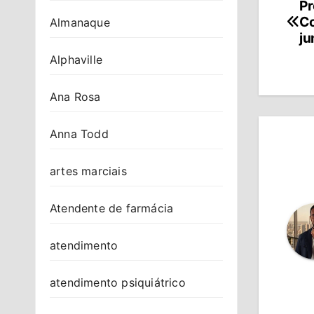
Pr
Na
Co
Almanaque
de
ju
Alphaville
Po
Ana Rosa
Anna Todd
artes marciais
Atendente de farmácia
atendimento
atendimento psiquiátrico