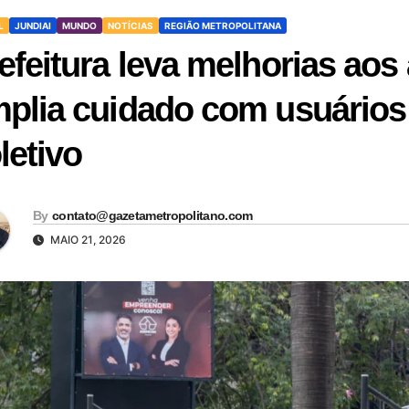
L
JUNDIAI
MUNDO
NOTÍCIAS
REGIÃO METROPOLITANA
efeitura leva melhorias aos
plia cuidado com usuários 
letivo
By
contato@gazetametropolitano.com
MAIO 21, 2026