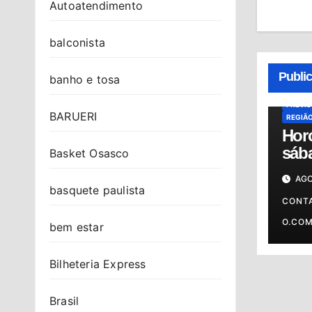
Autoatendimento
balconista
ALMAN
HORÓS
Publi
banho e tosa
HORÓS
OSASC
PREVI
BARUERI
REGIÃ
Hor
sába
Basket Osasco
conf
AGO
do d
basquete paulista
sig
CONT
O.CO
bem estar
Bilheteria Express
Brasil