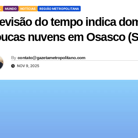
L
MUNDO
NOTÍCIAS
REGIÃO METROPOLITANA
evisão do tempo indica do
ucas nuvens em Osasco (S
By
contato@gazetametropolitano.com
NOV 9, 2025