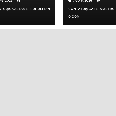
 6, 2026
AGO 6, 2026
isões do dia para
disponíveis após
eu signo
ATO@GAZETAMETROPOLITAN
expediente
CONTATO@GAZETAMETROP
M
O.COM