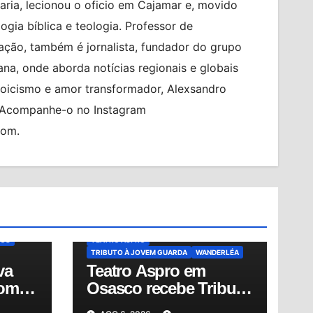
ia, lecionou o oficio em Cajamar e, movido
logia bíblica e teologia. Professor de
ção, também é jornalista, fundador do grupo
na, onde aborda notícias regionais e globais
toicismo e amor transformador, Alexsandro
. Acompanhe-o no Instagram
com.
TO
BILHETERIA EXPRESS
BRASIL
CIDADES
Z
ENEL
CULTURA
ERASMO CARLOS
IÊ IÊ IÊ
MUNDO
MÚSICA BRASILEIRA
NOTÍCIAS
ÍCIAS
OSASCO
REGIÃO METROPOLITANA
ING
ROBERTO CARLOS
SHOW
ÇOS
TEATRO ASPRO
TRIBUTO À JOVEM GUARDA
WANDERLÉA
va
Teatro Aspro em
com
Osasco recebe Tributo
à Jovem Guarda nesta