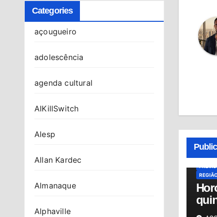
Categories
açougueiro
adolescência
agenda cultural
AIKillSwitch
ALMAN
Alesp
HORÓS
Publi
HORÓS
OSASC
Allan Kardec
PREVI
REGIÃ
Almanaque
Hor
quin
06/0
Alphaville