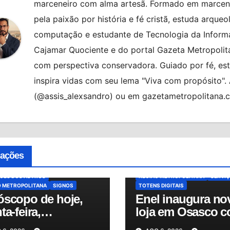
marceneiro com alma artesã. Formado em marcenar
pela paixão por história e fé cristã, estuda arqueo
computação e estudante de Tecnologia da Informa
Cajamar Quociente e do portal Gazeta Metropolita
com perspectiva conservadora. Guiado por fé, es
inspira vidas com seu lema "Viva com propósito"
(@assis_alexsandro) ou em gazetametropolitana.
ATENDIMENTO
AUTOATENDIMEN
AQUE
BRASIL
HORÓSCOPO
BRASIL
CIDADES
CONTA DE LU
COPO DE HOJE
ENEL DISTRIBUIÇÃO SÃO PAULO
cações
COPO DO DIA
MUNDO
NOTÍCIAS
ENERGIA ELÉTRICA
MUNDO
NOT
O
PREVISÕES
OSASCO
OSASCO PLAZA SHOPP
SÕES DOS ASTROS
REGIÃO METROPOLITANA
SERVI
O METROPOLITANA
SIGNOS
TOTENS DIGITAIS
óscopo de hoje,
Enel inaugura no
ta-feira,
loja em Osasco 
8/2026: confira as
totens digitais