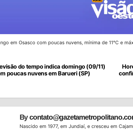
ngo em Osasco com poucas nuvens, mínima de 11°C e máxim
evisão do tempo indica domingo (09/11)
Hor
vegação
m poucas nuvens em Barueri (SP)
confi
st
By
contato@gazetametropolitano.c
Nascido em 1977, em Jundiaí, e cresceu em Cajama