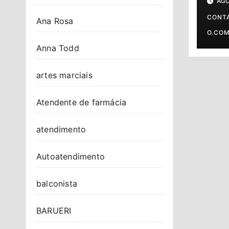
AGO
prev
o s
CONT
Ana Rosa
O.CO
Anna Todd
artes marciais
Atendente de farmácia
atendimento
Autoatendimento
balconista
BARUERI