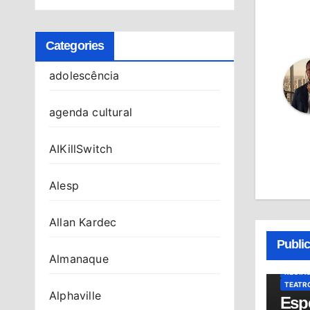
Categories
adolescência
agenda cultural
AIKillSwitch
Alesp
Allan Kardec
ALMAN
Publi
CULTU
Almanaque
NOTÍCI
REGIÃ
TEATR
Alphaville
Esp