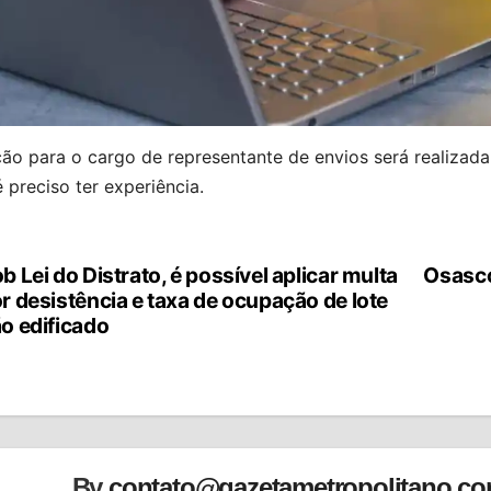
ão para o cargo de representante de envios será realizada
 preciso ter experiência.
b Lei do Distrato, é possível aplicar multa
Osasco 
vegação
r desistência e taxa de ocupação de lote
o edificado
st
By
contato@gazetametropolitano.c