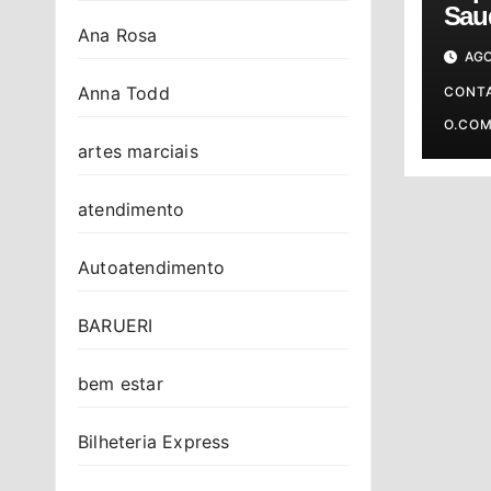
Sau
Ana Rosa
cel
AGO
sho
Anna Todd
Osa
CONT
O.CO
artes marciais
atendimento
Autoatendimento
BARUERI
bem estar
Bilheteria Express