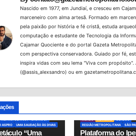
Nascido em 1977, em Jundiaí, e cresceu em Cajama
marceneiro com alma artesã. Formado em marcenar
pela paixão por história e fé cristã, estuda arqueo
computação e estudante de Tecnologia da Informa
Cajamar Quociente e do portal Gazeta Metropolita
com perspectiva conservadora. Guiado por fé, es
inspira vidas com seu lema "Viva com propósito"
(@assis_alexsandro) ou em gazetametropolitana.
AQUE
BRASIL
CIDADES
ALMANAQUE
BRASIL
CIDADES
cações
RA
MUNDO
MÚSICA AO VIVO
COMBUSTÍVEIS
DEFESA DO CON
AS
OSASCO
FISCALIZAÇÃO
GERAL
IPEM-SP
O METROPOLITANA
SHOWS SP
MUNDO
NOTÍCIAS
OSASCO
O ASPRO
UMA SAUDAÇÃO ÀS DIVAS
REGIÃO METROPOLITANA
SÃO P
etáculo “Uma
Plataforma do Ip