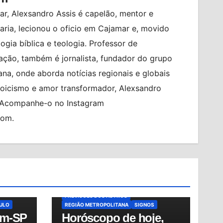
r, Alexsandro Assis é capelão, mentor e
ia, lecionou o oficio em Cajamar e, movido
logia bíblica e teologia. Professor de
ção, também é jornalista, fundador do grupo
na, onde aborda notícias regionais e globais
toicismo e amor transformador, Alexsandro
. Acompanhe-o no Instagram
com.
ALMANAQUE
BRASIL
HORÓSCOPO
HORÓSCOPO DE HOJE
SUMIDOR
HORÓSCOPO DO DIA
MUNDO
NOTÍCIAS
OSASCO
PREVISÕES
PREVISÕES DOS ASTROS
AULO
REGIÃO METROPOLITANA
SIGNOS
em-SP
Horóscopo de hoje,