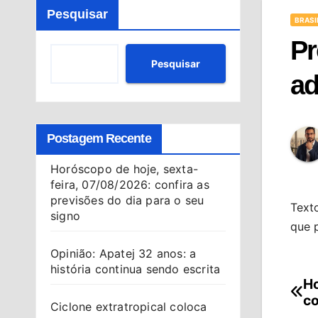
Pesquisar
BRASI
Pr
Pesquisar
ad
Postagem Recente
Horóscopo de hoje, sexta-
feira, 07/08/2026: confira as
previsões do dia para o seu
Texto
signo
que 
Opinião: Apatej 32 anos: a
história continua sendo escrita
Ho
Na
co
Ciclone extratropical coloca