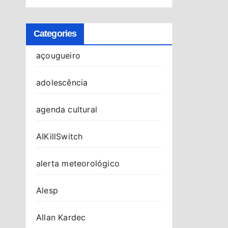
Categories
açougueiro
adolescência
agenda cultural
AIKillSwitch
alerta meteorológico
Alesp
Allan Kardec