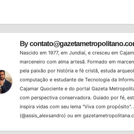
st
By
contato@gazetametropolitano.c
Nascido em 1977, em Jundiaí, e cresceu em Cajama
marceneiro com alma artesã. Formado em marcenar
pela paixão por história e fé cristã, estuda arqueo
computação e estudante de Tecnologia da Informa
Cajamar Quociente e do portal Gazeta Metropolita
com perspectiva conservadora. Guiado por fé, es
inspira vidas com seu lema "Viva com propósito"
(@assis_alexsandro) ou em gazetametropolitana.