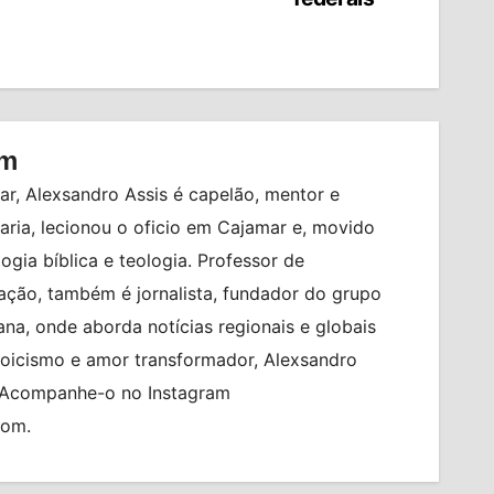
om
r, Alexsandro Assis é capelão, mentor e
ia, lecionou o oficio em Cajamar e, movido
logia bíblica e teologia. Professor de
ção, também é jornalista, fundador do grupo
na, onde aborda notícias regionais e globais
toicismo e amor transformador, Alexsandro
. Acompanhe-o no Instagram
com.
BRASIL
BRASILEIRO FEMININO
CIDADES