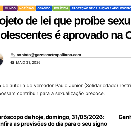
L
MUNDO
NOTÍCIAS
OSASCO
POLÍTICA
PROTEÇÃO DE CRIANÇAS E ADOLESCEN
ojeto de lei que proíbe sexu
olescentes é aprovado na
By
contato@gazetametropolitano.com
MAIO 31, 2026
 de autoria do vereador Paulo Junior (Solidariedade) rest
possam contribuir para a sexualização precoce.
róscopo de hoje, domingo, 31/05/2026:
Ganh
vegação
nfira as previsões do dia para o seu signo