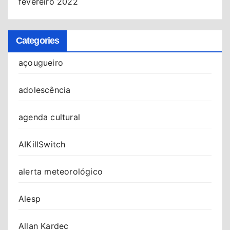
fevereiro 2022
Categories
açougueiro
adolescência
agenda cultural
AIKillSwitch
alerta meteorológico
Alesp
Allan Kardec